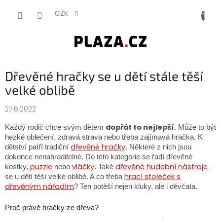
Přejít na obsah
NÁKUP
CZK
Dřevěné hračky se u dětí stále těší
velké oblibě
27.6.2022
dopřát to nejlepší
Každý rodič chce svým dětem
. Může to být
hezké oblečení, zdravá strava nebo třeba zajímavá hračka. K
dřevěné hračky
dětství patří tradiční
. Některé z nich jsou
dokonce nenahraditelné. Do této kategorie se řadí dřevěné
puzzle
vláčky
dřevěné hudební nástroje
kostky,
nebo
. Také
hrací stoleček s
se u dětí těší velké oblibě. A co třeba
dřevěným nářadím
? Ten potěší nejen kluky, ale i děvčata.
Proč právě hračky ze dřeva?