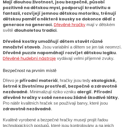
Mají dlouhou životnost, jsou bezpečné, působí
pozitivně na dětskou mysl, podporují kreativitu a
fantazii, rozvíjejí jemnou dětskou motoriku, trénují
dětskou paměť a některé kousky se dokonce dědí z
generace na generaci.
Dřevěné hračky
mají v dětském
dlouholetou tradici
světě
.
Dřevěné kostky umožňují dětem stavět různé
množství staveb
. Jsou variabilní a dětem se jen tak neomrzí.
Dřevěné puzzle napomáhají rozvíjet dětskou logiku
.
Dřevěné hudební nástroje
vydávají velmi příjemné zvuky.
Bezpečnost na prvním místě
přírodní materiá
ekologické,
Dřevo je
l, hračky jsou tedy
šetrné k životnímu prostředí, bezpečné a zdravotně
nezávadné
alergií
Přírodní
. Minimalizují riziko vzniku
.
dřevěné hračky v sobě nenesou žádné škodlivé látky.
Pro nátěr kvalitních hraček se používají barvy, které jsou
zdravotně nezávadné
.
Kvalitně vyrobené a bezpečné hračky musejí projít řadou
technologických postupů, které jsou kontrolovány a na jejich