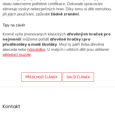
obalu nalezneme potřebné certifikace. Dokonalé opracování
eliminuje výskyt nebezpečných hran. Díky tomu si děti nemohou,
žádné zranění
při jejich používání, způsobit
.
Tipy na závěr
dřevěných hraček pro
Kromě výše jmenovaných klasických
nejmenší
dřevěné hračky i pro
můžeme pořídit
předškoláky a malé školáky
. Mezi ty patří třeba dřevěná
násobilka
abeceda nebo
. U malých i větších dětí jsou oblíbené
skládací puzzle
.
PŘEDCHOZÍ ČLÁNEK
DALŠÍ ČLÁNEK
Zápatí
Kontakt