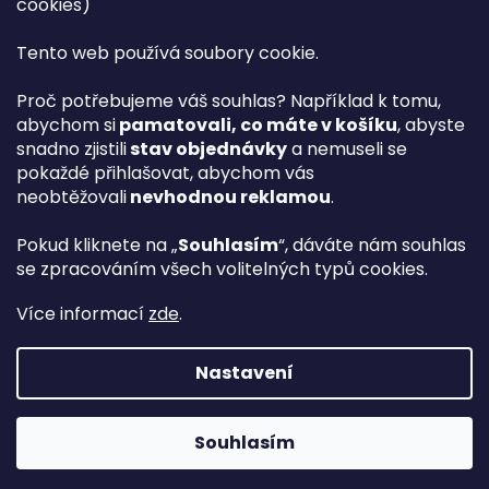
cookies)
Magazín PLAZA News™
Plaza.cz slevové kódy a kupóny
Tento web používá soubory cookie.
Můj účet
Proč potřebujeme váš souhlas? Například k tomu,
Registrace
abychom si
pamatovali, co máte v košíku
, abyste
Přihlášení
snadno zjistili
stav objednávky
a nemuseli se
PLAZA B2B™ VELKOOBCHOD
pokaždé přihlašovat, abychom vás
Vyhledávač návodů
neobtěžovali
nevhodnou reklamou
.
Pokud kliknete na „
Souhlasím
“, dáváte nám souhlas
se zpracováním všech volitelných typů cookies.
hp
Více informací
zde
.
Nastavení
Vytvořil Shoptet Premium
Souhlasím
Copyright 2026
Plaza.cz
. Všechna práva vyhrazena.