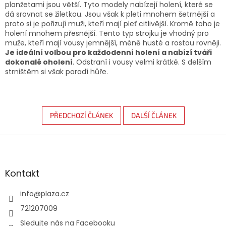
planžetami jsou větší. Tyto modely nabízejí holení, které se
dá srovnat se žiletkou. Jsou však k pleti mnohem šetrnější a
proto si je pořizují muži, kteří mají pleť citlivější. Kromě toho je
holení mnohem přesnější. Tento typ strojku je vhodný pro
muže, kteří mají vousy jemnější, méně husté a rostou rovněji.
Je ideální volbou pro každodenní holení a nabízí tváři
dokonalé oholení
. Odstraní i vousy velmi krátké. S delším
strništěm si však poradí hůře.
PŘEDCHOZÍ ČLÁNEK
DALŠÍ ČLÁNEK
Zápatí
Kontakt
info
@
plaza.cz
721207009
Sledujte nás na Facebooku