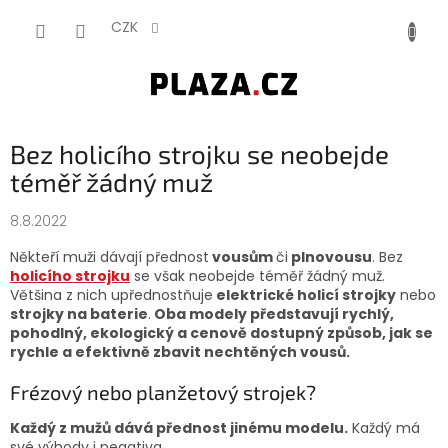
Přejít na obsah
NÁKUP
CZK
Bez holicího strojku se neobejde
téměř žádný muž
8.8.2022
Někteří muži dávají přednost
vousům
či
plnovousu
. Bez
holicího strojku
se však neobejde téměř žádný muž.
Většina z nich upřednostňuje
elektrické holicí strojky
nebo
strojky na baterie
.
Oba modely představují rychlý,
pohodlný, ekologický a cenově dostupný způsob, jak se
rychle a efektivně zbavit nechtěných vousů.
Frézový nebo planžetový strojek?
Každý z mužů dává přednost jinému modelu.
Každý má
své výhody i negativa.