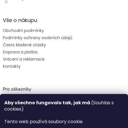
Vše o nákupu
Obchodní podmínky
Podmínky ochrany osobních údajů
Často kladené otázky
Doprava a platba
Vrácení a reklamace
Kontakty
Pro zákazníky
Recenze ✅
Aby všechno fungovalo tak, jak má
(Souhlas s
Věrnostní program PLAZA Bonus™
cookies)
Magazín PLAZA News™
Plaza.cz slevové kódy a kupóny
Tento web používá soubory cookie.
Můj účet