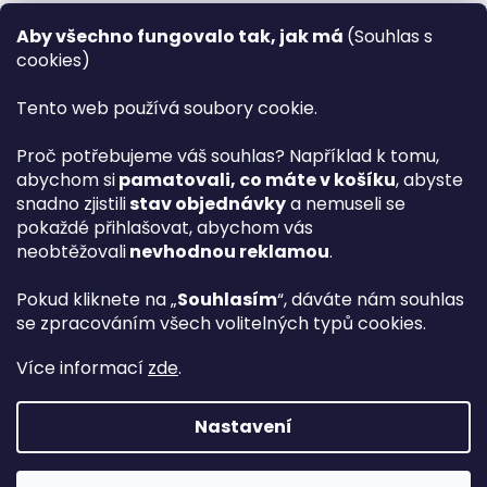
Recenze ✅
Aby všechno fungovalo tak, jak má
(Souhlas s
Věrnostní program PLAZA Bonus™
cookies)
Magazín PLAZA News™
Plaza.cz slevové kódy a kupóny
Tento web používá soubory cookie.
Můj účet
Proč potřebujeme váš souhlas? Například k tomu,
Registrace
abychom si
pamatovali, co máte v košíku
, abyste
Přihlášení
snadno zjistili
stav objednávky
a nemuseli se
PLAZA B2B™ VELKOOBCHOD
pokaždé přihlašovat, abychom vás
Vyhledávač návodů
neobtěžovali
nevhodnou reklamou
.
Pokud kliknete na „
Souhlasím
“, dáváte nám souhlas
se zpracováním všech volitelných typů cookies.
hp
Více informací
zde
.
Nastavení
Vytvořil Shoptet Premium