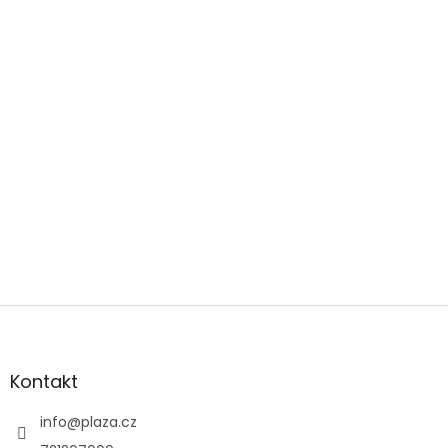
Zápatí
Kontakt
info
@
plaza.cz