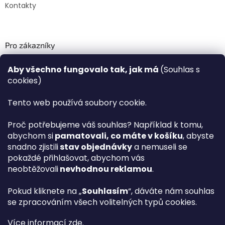
Kontakty
Pro zákazníky
Recenze ✅
Aby všechno fungovalo tak, jak má
(Souhlas s
Věrnostní program PLAZA Bonus™
cookies)
Magazín PLAZA News™
Plaza.cz slevové kódy a kupóny
Tento web používá soubory cookie.
Můj účet
Proč potřebujeme váš souhlas? Například k tomu,
Registrace
abychom si
pamatovali, co máte v košíku
, abyste
Přihlášení
snadno zjistili
stav objednávky
a nemuseli se
PLAZA B2B™ VELKOOBCHOD
pokaždé přihlašovat, abychom vás
Vyhledávač návodů
neobtěžovali
nevhodnou reklamou
.
Pokud kliknete na „
Souhlasím
“, dáváte nám souhlas
se zpracováním všech volitelných typů cookies.
hp
Více informací
zde
.