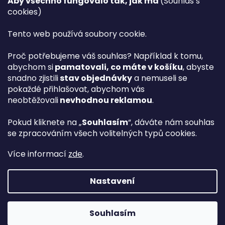
Aby všechno fungovalo tak, jak má
(Souhlas s
Věrnostní program PLAZA Bonus™
cookies)
Magazín PLAZA News™
Plaza.cz slevové kódy a kupóny
Tento web používá soubory cookie.
Můj účet
Proč potřebujeme váš souhlas? Například k tomu,
Registrace
abychom si
pamatovali, co máte v košíku
, abyste
Přihlášení
snadno zjistili
stav objednávky
a nemuseli se
PLAZA B2B™ VELKOOBCHOD
pokaždé přihlašovat, abychom vás
Vyhledávač návodů
neobtěžovali
nevhodnou reklamou
.
Pokud kliknete na „
Souhlasím
“, dáváte nám souhlas
se zpracováním všech volitelných typů cookies.
hp
Více informací
zde
.
Nastavení
Vytvořil Shoptet Premium
Souhlasím
Copyright 2026
Plaza.cz
. Všechna práva vyhrazena.