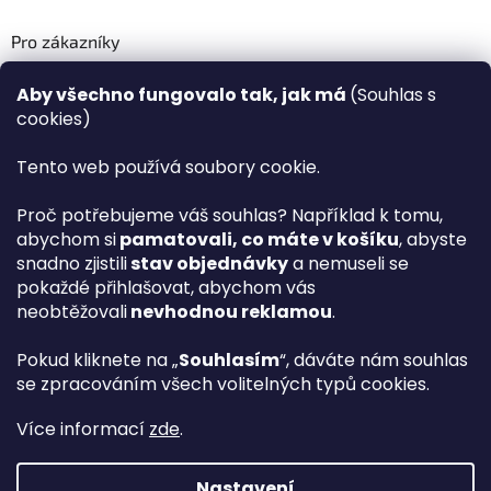
Pro zákazníky
Recenze ✅
Aby všechno fungovalo tak, jak má
(Souhlas s
Věrnostní program PLAZA Bonus™
cookies)
Magazín PLAZA News™
Plaza.cz slevové kódy a kupóny
Tento web používá soubory cookie.
Můj účet
Proč potřebujeme váš souhlas? Například k tomu,
Registrace
abychom si
pamatovali, co máte v košíku
, abyste
Přihlášení
snadno zjistili
stav objednávky
a nemuseli se
PLAZA B2B™ VELKOOBCHOD
pokaždé přihlašovat, abychom vás
Vyhledávač návodů
neobtěžovali
nevhodnou reklamou
.
Pokud kliknete na „
Souhlasím
“, dáváte nám souhlas
se zpracováním všech volitelných typů cookies.
hp
Více informací
zde
.
Nastavení