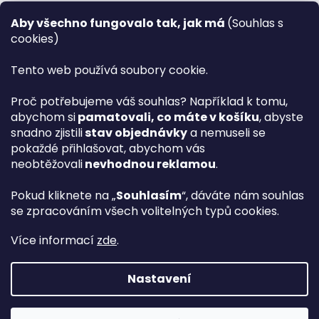
Recenze ✅
Aby všechno fungovalo tak, jak má
(Souhlas s
Věrnostní program PLAZA Bonus™
cookies)
Magazín PLAZA News™
Plaza.cz slevové kódy a kupóny
Tento web používá soubory cookie.
Můj účet
Proč potřebujeme váš souhlas? Například k tomu,
Registrace
abychom si
pamatovali, co máte v košíku
, abyste
Přihlášení
snadno zjistili
stav objednávky
a nemuseli se
PLAZA B2B™ VELKOOBCHOD
pokaždé přihlašovat, abychom vás
Vyhledávač návodů
neobtěžovali
nevhodnou reklamou
.
Pokud kliknete na „
Souhlasím
“, dáváte nám souhlas
se zpracováním všech volitelných typů cookies.
hp
Více informací
zde
.
Nastavení
Vytvořil Shoptet Premium