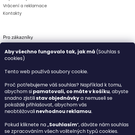
Vrácení a reklamace
Kontakty
Pro zákazníky
Recenze ✅
Aby všechno fungovalo tak, jak má
(Souhlas s
Věrnostní program PLAZA Bonus™
cookies)
Magazín PLAZA News™
Plaza.cz slevové kódy a kupóny
Tento web používá soubory cookie.
Můj účet
Proč potřebujeme váš souhlas? Například k tomu,
Registrace
abychom si
pamatovali, co máte v košíku
, abyste
Přihlášení
snadno zjistili
stav objednávky
a nemuseli se
PLAZA B2B™ VELKOOBCHOD
pokaždé přihlašovat, abychom vás
Vyhledávač návodů
neobtěžovali
nevhodnou reklamou
.
Pokud kliknete na „
Souhlasím
“, dáváte nám souhlas
se zpracováním všech volitelných typů cookies.
hp