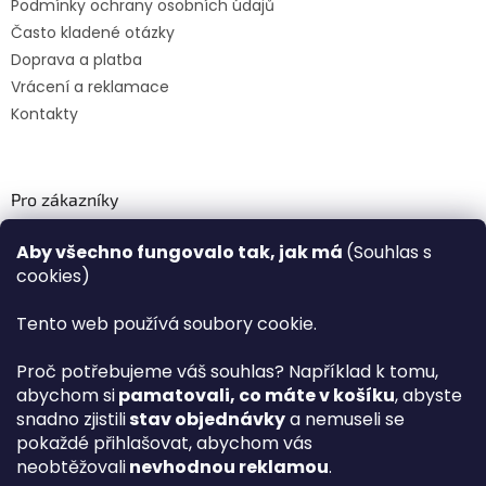
Podmínky ochrany osobních údajů
Často kladené otázky
Doprava a platba
Vrácení a reklamace
Kontakty
Pro zákazníky
Recenze ✅
Aby všechno fungovalo tak, jak má
(Souhlas s
Věrnostní program PLAZA Bonus™
cookies)
Magazín PLAZA News™
Plaza.cz slevové kódy a kupóny
Tento web používá soubory cookie.
Můj účet
Proč potřebujeme váš souhlas? Například k tomu,
Registrace
abychom si
pamatovali, co máte v košíku
, abyste
Přihlášení
snadno zjistili
stav objednávky
a nemuseli se
PLAZA B2B™ VELKOOBCHOD
pokaždé přihlašovat, abychom vás
Vyhledávač návodů
neobtěžovali
nevhodnou reklamou
.