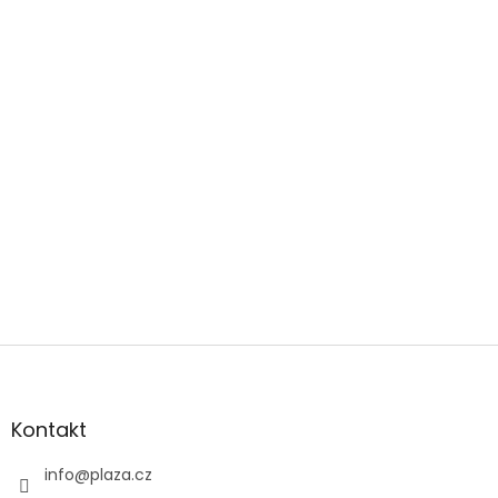
Zápatí
Kontakt
info
@
plaza.cz