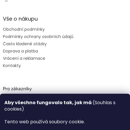
Vše o nákupu
Obchodní podmínky
Podmínky ochrany osobních údajů
Často kladené otázky
Doprava a platba
Vrácení a reklamace
Kontakty
Pro zákazníky
Recenze ✅
Aby všechno fungovalo tak, jak má
(Souhlas s
Věrnostní program PLAZA Bonus™
cookies)
Magazín PLAZA News™
Plaza.cz slevové kódy a kupóny
Tento web používá soubory cookie.
Můj účet