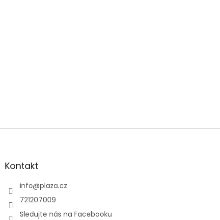
Zápatí
Kontakt
info
@
plaza.cz
721207009
Sledujte nás na Facebooku