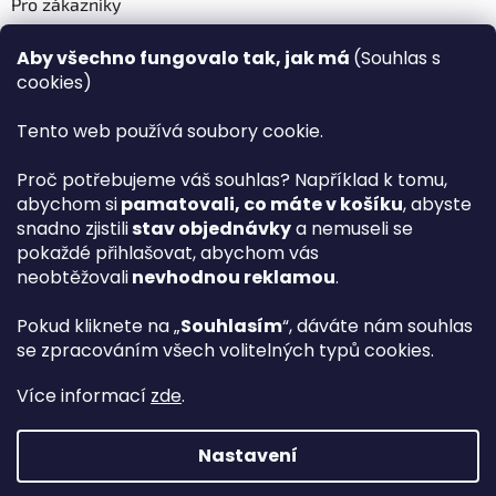
Pro zákazníky
Recenze ✅
Aby všechno fungovalo tak, jak má
(Souhlas s
Věrnostní program PLAZA Bonus™
cookies)
Magazín PLAZA News™
Plaza.cz slevové kódy a kupóny
Tento web používá soubory cookie.
Můj účet
Proč potřebujeme váš souhlas? Například k tomu,
Registrace
abychom si
pamatovali, co máte v košíku
, abyste
Přihlášení
snadno zjistili
stav objednávky
a nemuseli se
PLAZA B2B™ VELKOOBCHOD
pokaždé přihlašovat, abychom vás
Vyhledávač návodů
neobtěžovali
nevhodnou reklamou
.
Pokud kliknete na „
Souhlasím
“, dáváte nám souhlas
se zpracováním všech volitelných typů cookies.
hp
Více informací
zde
.
Nastavení
Vytvořil Shoptet Premium