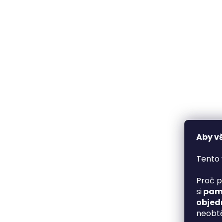
Aby v
Tento 
Proč p
si
pama
objed
neobtě