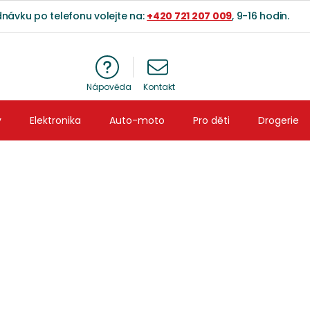
dnávku po telefonu volejte na:
+420 721 207 009
, 9-16 hodin.
NÁ
y
Elektronika
Auto-moto
Pro děti
Drogerie