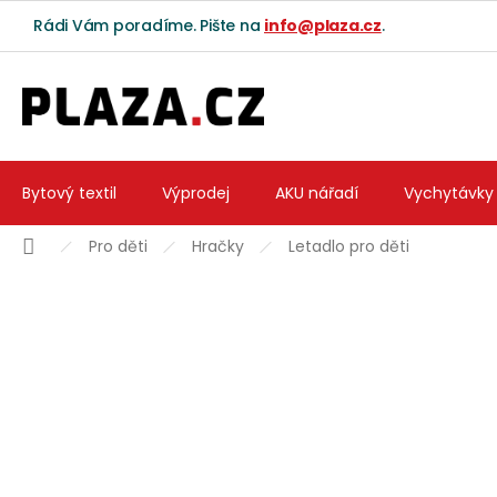
Přejít na obsah
Rádi Vám poradíme. Pište na
info@plaza.cz
.
Bytový textil
Výprodej
AKU nářadí
Vychytávky
Domů
Pro děti
Hračky
Letadlo pro děti