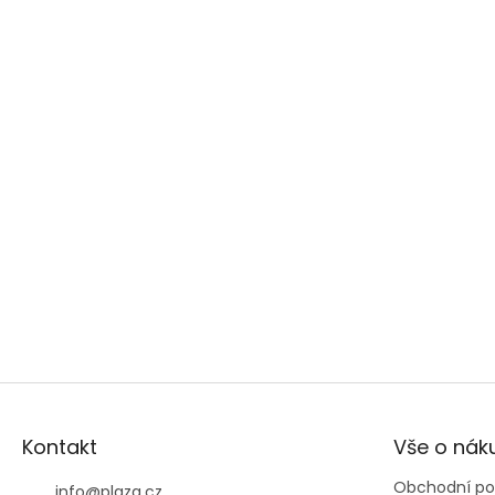
Zápatí
Kontakt
Vše o nák
Obchodní p
info
@
plaza.cz