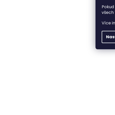
Pokud 
všech 
Více i
Nas