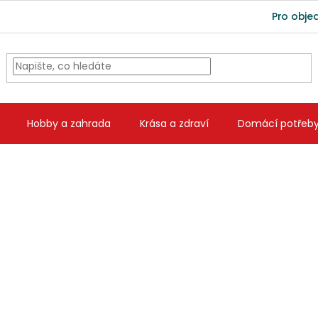
Pro obje
Hobby a zahrada
Krása a zdraví
Domácí potřeb