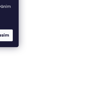
ováním
asím