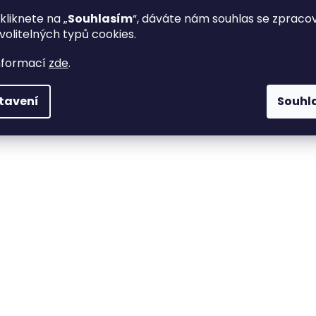
kliknete na „
Souhlasím
“, dáváte nám souhlas se zprac
volitelných typů cookies.
nformací
zde
.
tavení
Souhl