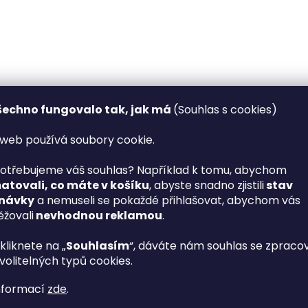
šechno fungovalo tak, jak má
(Souhlas s cookies)
web používá soubory cookie.
otřebujeme váš souhlas? Například k tomu, abychom
tovali, co máte v košíku
, abyste snadno zjistili
stav
návky
a nemuseli se pokaždé přihlašovat, abychom vás
žovali
nevhodnou reklamou
.
kliknete na „
Souhlasím
“, dáváte nám souhlas se zprac
volitelných typů cookies.
nformací
zde
.