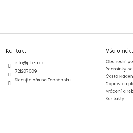
Zápatí
Kontakt
Vše o nák
Obchodní p
info
@
plaza.cz
Podmínky oc
721207009
Často kladen
Sledujte nás na Facebooku
Doprava a pl
Vrácení a r
Kontakty