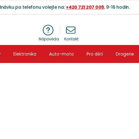
dnávku po telefonu volejte na:
+420 721 207 009
, 9-16 hodin.
NÁ
y
Elektronika
Auto-moto
Pro děti
Drogerie