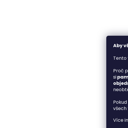
Aby v
Tento 
Proč p
si
pama
objed
neobtě
Pokud 
všech 
Více i