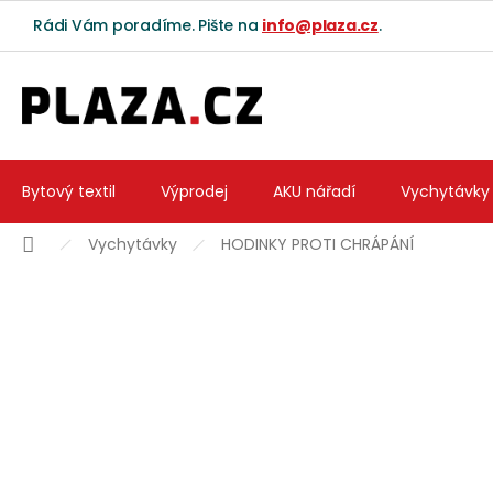
Přejít na obsah
Rádi Vám poradíme. Pište na
info@plaza.cz
.
Bytový textil
Výprodej
AKU nářadí
Vychytávky
Domů
Vychytávky
HODINKY PROTI CHRÁPÁNÍ