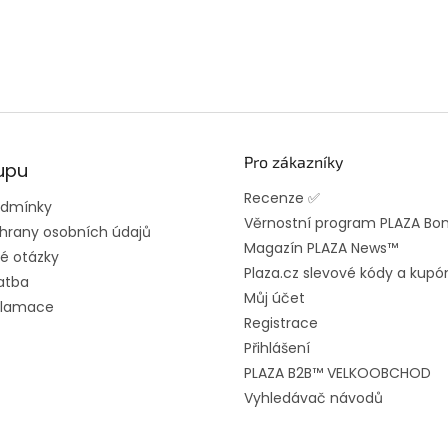
Pro zákazníky
upu
Recenze ✅
odmínky
Věrnostní program PLAZA Bo
hrany osobních údajů
Magazín PLAZA News™
é otázky
Plaza.cz slevové kódy a kupó
atba
Můj účet
eklamace
Registrace
Přihlášení
PLAZA B2B™ VELKOOBCHOD
Vyhledávač návodů