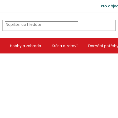
Pro obje
Hobby a zahrada
Krása a zdraví
Domácí potřeb