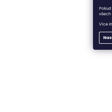
Pokud 
všech 
Více i
Nas