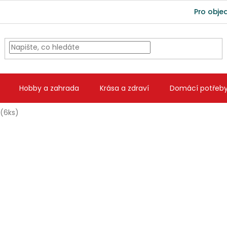
Pro obje
Hobby a zahrada
Krása a zdraví
Domácí potřeb
 (6ks)