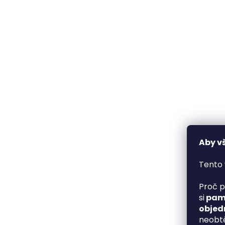
Aby v
Tento 
Proč p
si
pama
objed
neobtě