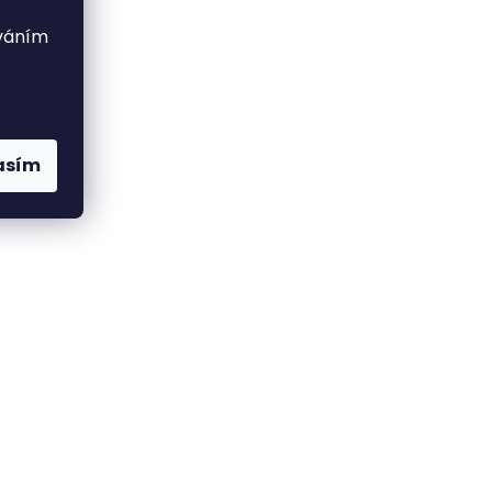
ováním
asím