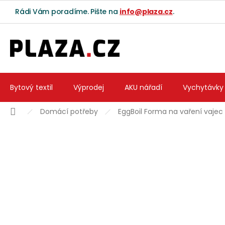
Přejít na obsah
Rádi Vám poradíme. Pište na
info@plaza.cz
.
Bytový textil
Výprodej
AKU nářadí
Vychytávky
Domů
Domácí potřeby
EggBoil Forma na vaření vajec