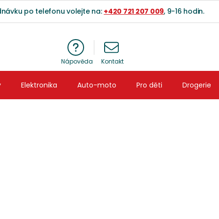
dnávku po telefonu volejte na:
+420 721 207 009
, 9-16 hodin.
NÁ
y
Elektronika
Auto-moto
Pro děti
Drogerie