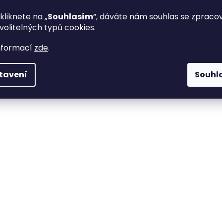
kliknete na „
Souhlasím
“, dáváte nám souhlas se zprac
volitelných typů cookies.
nformací
zde
.
tavení
Souhl