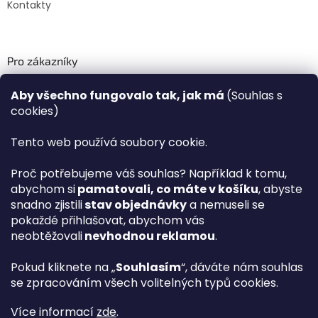
Kontakty
Pro zákazníky
Recenze ✅
Aby všechno fungovalo tak, jak má
(Souhlas s
Věrnostní program PLAZA Bonus™
cookies)
Magazín PLAZA News™
Plaza.cz slevové kódy a kupóny
Tento web používá soubory cookie.
Můj účet
Proč potřebujeme váš souhlas? Například k tomu,
Registrace
abychom si
pamatovali, co máte v košíku
, abyste
Přihlášení
snadno zjistili
stav objednávky
a nemuseli se
PLAZA B2B™ VELKOOBCHOD
pokaždé přihlašovat, abychom vás
Vyhledávač návodů
neobtěžovali
nevhodnou reklamou
.
Pokud kliknete na „
Souhlasím
“, dáváte nám souhlas
se zpracováním všech volitelných typů cookies.
hp
Více informací
zde
.