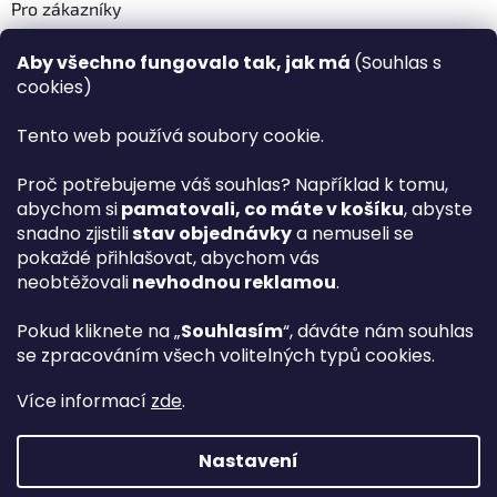
Pro zákazníky
Recenze ✅
Aby všechno fungovalo tak, jak má
(Souhlas s
Věrnostní program PLAZA Bonus™
cookies)
Magazín PLAZA News™
Plaza.cz slevové kódy a kupóny
Tento web používá soubory cookie.
Můj účet
Proč potřebujeme váš souhlas? Například k tomu,
Registrace
abychom si
pamatovali, co máte v košíku
, abyste
Přihlášení
snadno zjistili
stav objednávky
a nemuseli se
PLAZA B2B™ VELKOOBCHOD
pokaždé přihlašovat, abychom vás
Vyhledávač návodů
neobtěžovali
nevhodnou reklamou
.
Pokud kliknete na „
Souhlasím
“, dáváte nám souhlas
se zpracováním všech volitelných typů cookies.
hp
Více informací
zde
.
Nastavení
Vytvořil Shoptet Premium