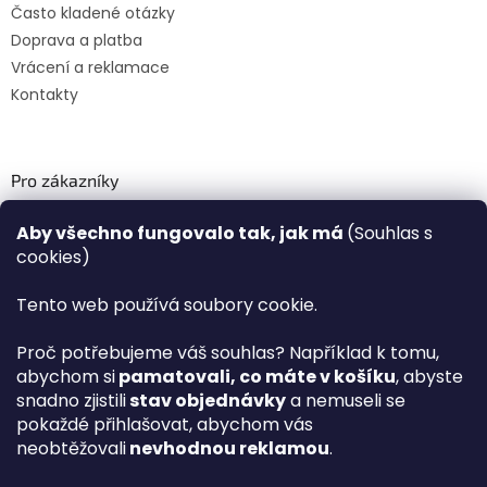
Často kladené otázky
Doprava a platba
Vrácení a reklamace
Kontakty
Pro zákazníky
Recenze ✅
Aby všechno fungovalo tak, jak má
(Souhlas s
Věrnostní program PLAZA Bonus™
cookies)
Magazín PLAZA News™
Plaza.cz slevové kódy a kupóny
Tento web používá soubory cookie.
Můj účet
Proč potřebujeme váš souhlas? Například k tomu,
Registrace
abychom si
pamatovali, co máte v košíku
, abyste
Přihlášení
snadno zjistili
stav objednávky
a nemuseli se
PLAZA B2B™ VELKOOBCHOD
pokaždé přihlašovat, abychom vás
Vyhledávač návodů
neobtěžovali
nevhodnou reklamou
.