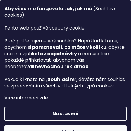
Recenze ✅
Aby všechno fungovalo tak, jak má
(Souhlas s
Věrnostní program PLAZA Bonus™
cookies)
Magazín PLAZA News™
Plaza.cz slevové kódy a kupóny
Tento web používá soubory cookie.
Můj účet
Proč potřebujeme váš souhlas? Například k tomu,
Registrace
abychom si
pamatovali, co máte v košíku
, abyste
Přihlášení
snadno zjistili
stav objednávky
a nemuseli se
PLAZA B2B™ VELKOOBCHOD
pokaždé přihlašovat, abychom vás
Vyhledávač návodů
neobtěžovali
nevhodnou reklamou
.
Pokud kliknete na „
Souhlasím
“, dáváte nám souhlas
se zpracováním všech volitelných typů cookies.
hp
Více informací
zde
.
Nastavení
Vytvořil Shoptet Premium