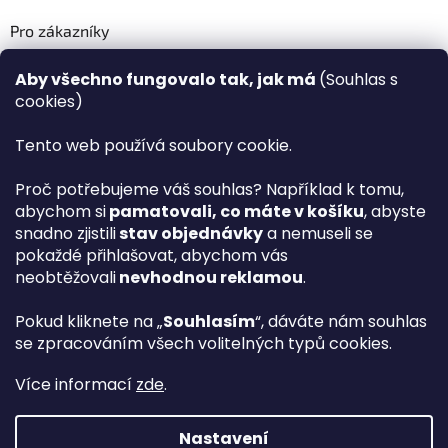
Pro zákazníky
Recenze ✅
Aby všechno fungovalo tak, jak má
(Souhlas s
Věrnostní program PLAZA Bonus™
cookies)
Magazín PLAZA News™
Plaza.cz slevové kódy a kupóny
Tento web používá soubory cookie.
Můj účet
Proč potřebujeme váš souhlas? Například k tomu,
Registrace
abychom si
pamatovali, co máte v košíku
, abyste
Přihlášení
snadno zjistili
stav objednávky
a nemuseli se
PLAZA B2B™ VELKOOBCHOD
pokaždé přihlašovat, abychom vás
Vyhledávač návodů
neobtěžovali
nevhodnou reklamou
.
Pokud kliknete na „
Souhlasím
“, dáváte nám souhlas
se zpracováním všech volitelných typů cookies.
hp
Více informací
zde
.
Nastavení
Vytvořil Shoptet Premium