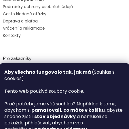
Podmínky ochrany osobních údajů
Často kladené otázky
Doprava a platba
Vrácení a reklamace
Kontakty
Pro zákazníky
Recenze ✅
Aby všechno fungovalo tak, jak má
(Souhlas s
Věrnostní program PLAZA Bonus™
cookies)
Magazín PLAZA News™
Plaza.cz slevové kódy a kupóny
Tento web používá soubory cookie.
Můj účet
Proč potřebujeme váš souhlas? Například k tomu,
Registrace
abychom si
pamatovali, co máte v košíku
, abyste
Přihlášení
snadno zjistili
stav objednávky
a nemuseli se
PLAZA B2B™ VELKOOBCHOD
pokaždé přihlašovat, abychom vás
Vyhledávač návodů