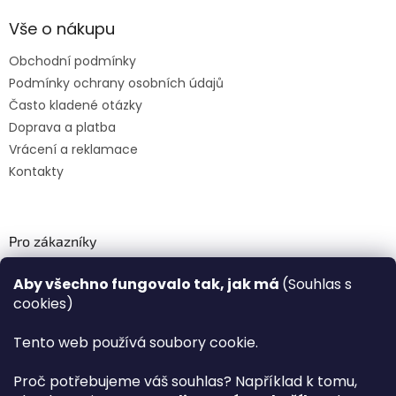
Vše o nákupu
Obchodní podmínky
Podmínky ochrany osobních údajů
Často kladené otázky
Doprava a platba
Vrácení a reklamace
Kontakty
Pro zákazníky
Recenze ✅
Aby všechno fungovalo tak, jak má
(Souhlas s
Věrnostní program PLAZA Bonus™
cookies)
Magazín PLAZA News™
Plaza.cz slevové kódy a kupóny
Tento web používá soubory cookie.
Můj účet
Proč potřebujeme váš souhlas? Například k tomu,
Registrace