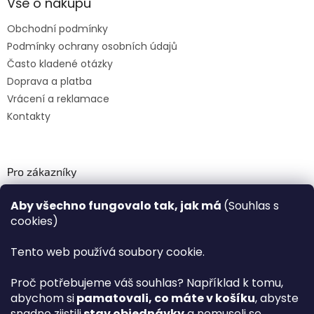
Vše o nákupu
Obchodní podmínky
Podmínky ochrany osobních údajů
Často kladené otázky
Doprava a platba
Vrácení a reklamace
Kontakty
Pro zákazníky
Recenze ✅
Aby všechno fungovalo tak, jak má
(Souhlas s
Věrnostní program PLAZA Bonus™
cookies)
Magazín PLAZA News™
Plaza.cz slevové kódy a kupóny
Tento web používá soubory cookie.
Můj účet
Proč potřebujeme váš souhlas? Například k tomu,
Registrace
abychom si
pamatovali, co máte v košíku
, abyste
Přihlášení
snadno zjistili
stav objednávky
a nemuseli se