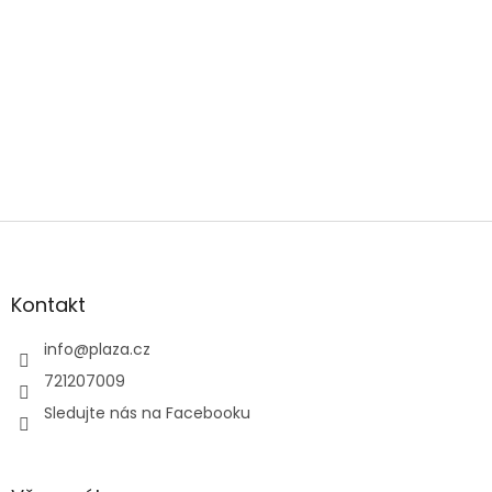
Zápatí
Kontakt
info
@
plaza.cz
721207009
Sledujte nás na Facebooku